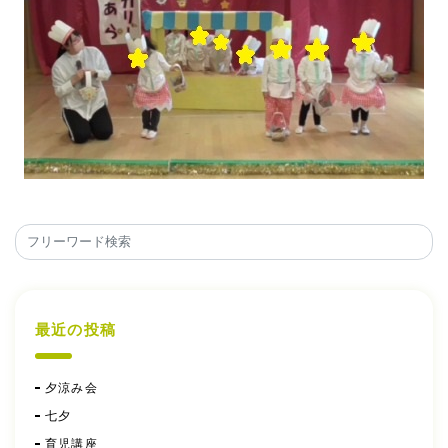
最近の投稿
夕涼み会
七夕
育児講座